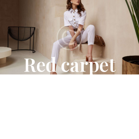
FASHION
Red carpet
ready:
Spring 2024
fashion
events