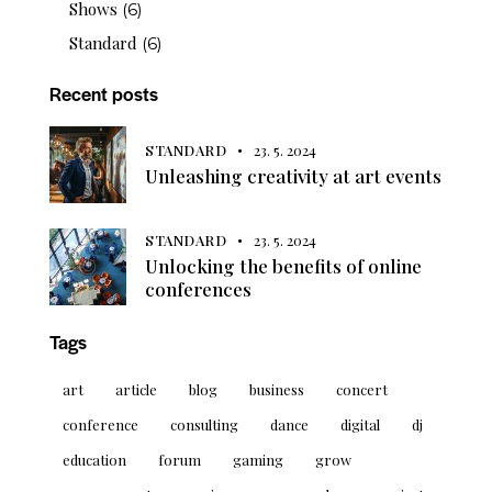
Shows
(6)
Standard
(6)
Recent posts
STANDARD
23. 5. 2024
Unleashing creativity at art events
STANDARD
23. 5. 2024
Unlocking the benefits of online
conferences
Tags
art
article
blog
business
concert
conference
consulting
dance
digital
dj
education
forum
gaming
grow